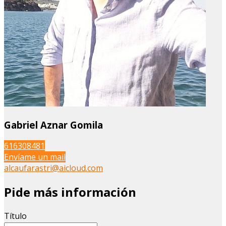
Gabriel Aznar Gomila
616308481
Envíame un mail
alcaufarastri@aicloud.com
Pide más información
Título