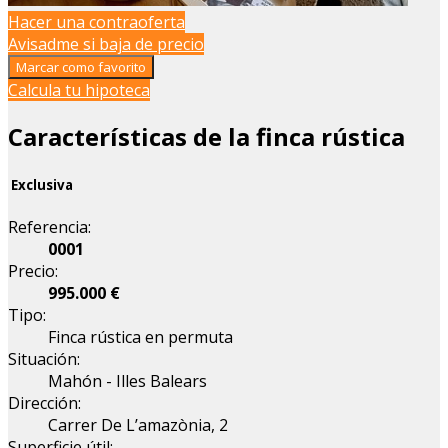
Hacer una contraoferta
Avisadme si baja de precio
Marcar como favorito
Calcula tu hipoteca
Características de la finca rústica
Exclusiva
Referencia:
0001
Precio:
995.000 €
Tipo:
Finca rústica en permuta
Situación:
Mahón - Illes Balears
Dirección:
Carrer De L’amazònia, 2
Superficie útil: