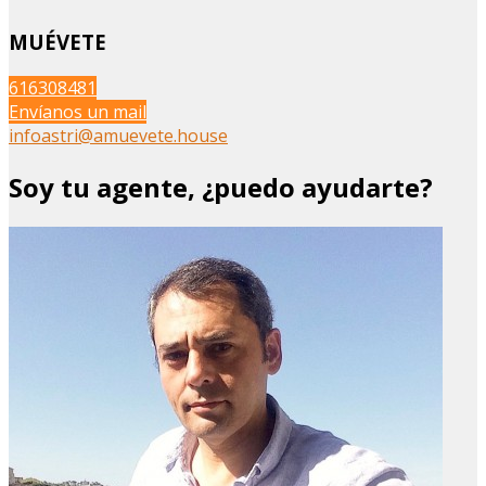
MUÉVETE
616308481
Envíanos un mail
infoastri@amuevete.house
Soy tu agente, ¿puedo ayudarte?