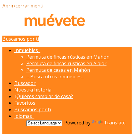
Abrir/cerrar menú
Buscamos por ti
Inmuebles
Permuta de fincas rústicas en Mahón
Permuta de fincas rústicas en Alaior
Permuta de casas en Mahón
...
Busca otros inmuebles...
Buscador
Nuestra historia
¿Quieres cambiar de casa?
Favoritos
Buscamos por ti
Idiomas
Powered by
Translate