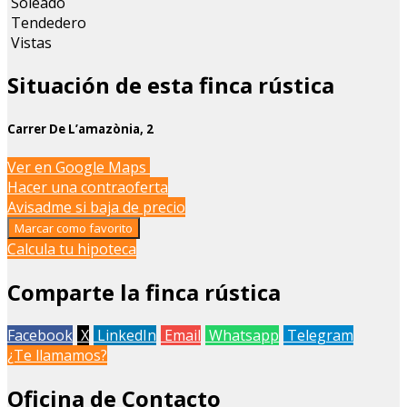
Soleado
Tendedero
Vistas
Situación de esta finca rústica
Carrer De L’amazònia, 2
Leaflet
| Map data ©
OpenStreetMap
contributors
Ver en Google Maps
+
Hacer una contraoferta
Avisadme si baja de precio
−
Marcar como favorito
Calcula tu hipoteca
Comparte la finca rústica
Facebook
X
LinkedIn
Email
Whatsapp
Telegram
¿Te llamamos?
Oficina de Contacto