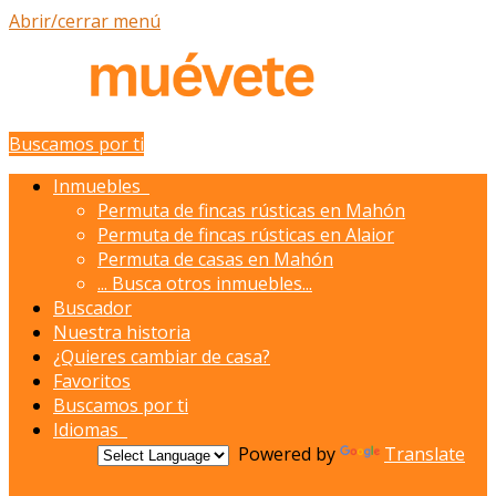
Abrir/cerrar menú
Buscamos por ti
Inmuebles
Permuta de fincas rústicas en Mahón
Permuta de fincas rústicas en Alaior
Permuta de casas en Mahón
...
Busca otros inmuebles...
Buscador
Nuestra historia
¿Quieres cambiar de casa?
Favoritos
Buscamos por ti
Idiomas
Powered by
Translate