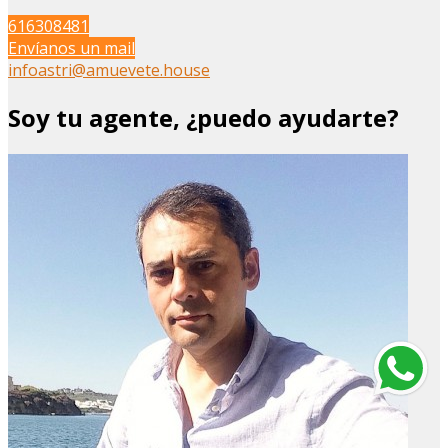
616308481
Envíanos un mail
infoastri@amuevete.house
Soy tu agente, ¿puedo ayudarte?