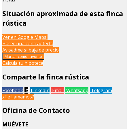
Situación aproximada de esta finca
rústica
Leaflet
| Map data ©
OpenStreetMap
contributors
Ver en Google Maps
+
Hacer una contraoferta
Avisadme si baja de precio
−
Marcar como favorito
Calcula tu hipoteca
Comparte la finca rústica
Facebook
X
LinkedIn
Email
Whatsapp
Telegram
¿Te llamamos?
Oficina de Contacto
MUÉVETE